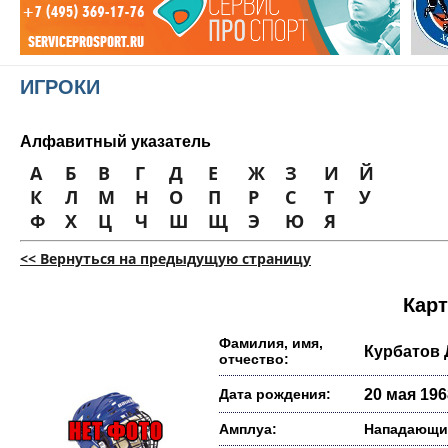
ИГРОКИ
Алфавитный указатель
А
Б
В
Г
Д
Е
Ж
З
И
Й
К
Л
М
Н
О
П
Р
С
Т
У
Ф
Х
Ц
Ч
Ш
Щ
Э
Ю
Я
<< Вернуться на предыдущую страницу
Карт
Фамилия, имя,
Курбатов
отчество:
Дата рождения:
20 мая 1968
Амплуа:
Нападающи