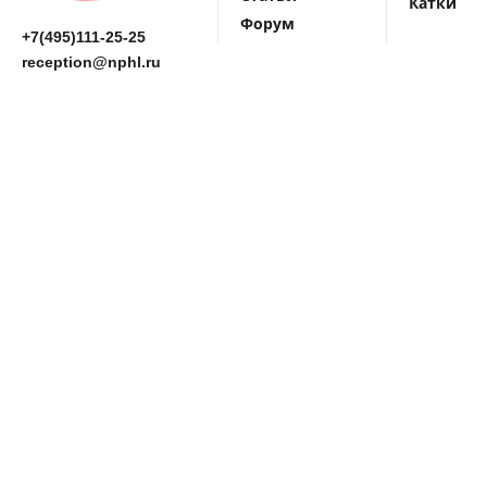
Катки
Форум
+7(495)111-25-25
reception@nphl.ru