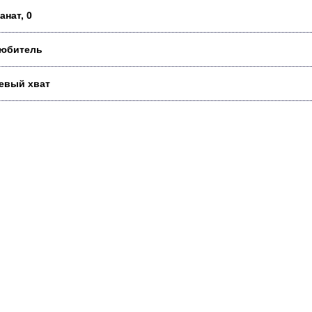
анат, 0
юбитель
евый хват