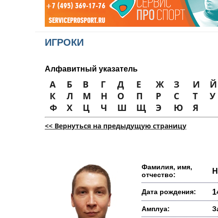
ИГРОКИ
Алфавитный указатель
А
Б
В
Г
Д
Е
Ж
З
И
Й
К
Л
М
Н
О
П
Р
С
Т
У
Ф
Х
Ц
Ч
Ш
Щ
Э
Ю
Я
<< Вернуться на предыдущую страницу
Фамилия, имя,
Н
отчество:
Дата рождения:
1
Амплуа:
З