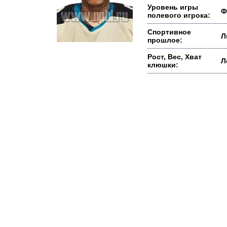
Уровень игры
Ф
полевого игрока:
Спортивное
Л
прошлое:
Рост, Вес, Хват
Л
клюшки: