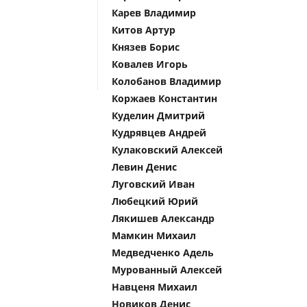
Карев Владимир
Китов Артур
Князев Борис
Ковалев Игорь
Колобанов Владимир
Коржаев Константин
Куделин Дмитрий
Кудрявцев Андрей
Кулаковский Алексей
Левин Денис
Луговский Иван
Любецкий Юрий
Лякишев Александр
Мамкин Михаил
Медведченко Адель
Мурованный Алексей
Навценя Михаил
Новиков Денис