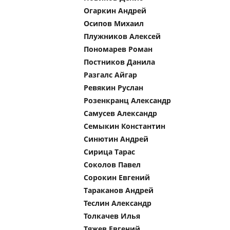
Огаркин Андрей
Осипов Михаил
Плужников Алексей
Пономарев Роман
Постников Данила
Разгалс Айгар
Ревякин Руслан
Розенкранц Александр
Самусев Александр
Семыкин Константин
Синютин Андрей
Сирица Тарас
Соколов Павел
Сорокин Евгений
Тараканов Андрей
Теслин Александр
Толкачев Илья
Тяжев Евгений