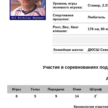
Уровень игры
Стажер, 2.3
полевого игрока:
Спортивное
Любитель
прошлое:
Рост, Вес, Хват
178 см, 80 
клюшки:
Хоккейная школа:
ДЮСШ Север
Участие в соревнованиях п
Игры
Голы
Передачи
Очки
Штраф
8
5
9
14
2´
Хронология участия