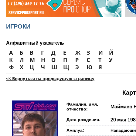
ИГРОКИ
Алфавитный указатель
А
Б
В
Г
Д
Е
Ж
З
И
Й
К
Л
М
Н
О
П
Р
С
Т
У
Ф
Х
Ц
Ч
Ш
Щ
Э
Ю
Я
<< Вернуться на предыдущую страницу
Карт
Фамилия, имя,
Маймаев 
отчество:
Дата рождения:
20 мая 1987
Амплуа:
Нападающи