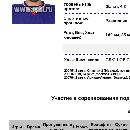
Уровень игры
Фанат, 4.2
вратаря:
Спортивное
Разрядник
прошлое:
Рост, Вес, Хват
180 см, 85 
клюшки:
Хоккейная школа:
СДЮШОР Спар
2004/5, 1 лига, Спартак-2 (Москва), нет иг
2005/6, ЮЛ, Беркут (Москва), 4 игры
2007/8, 1 лига, Ариада-Акпарс (Волжск), 
Участие в соревнованиях п
Пропущенные
Коэфф-нт
Сухие
Игры
Время
Штраф
шайбы
надежности
матчи