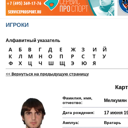
ИГРОКИ
Алфавитный указатель
А
Б
В
Г
Д
Е
Ж
З
И
Й
К
Л
М
Н
О
П
Р
С
Т
У
Ф
Х
Ц
Ч
Ш
Щ
Э
Ю
Я
<< Вернуться на предыдущую страницу
Карт
Фамилия, имя,
Мелкумян
отчество:
Дата рождения:
17 июня 19
Амплуа:
Вратарь