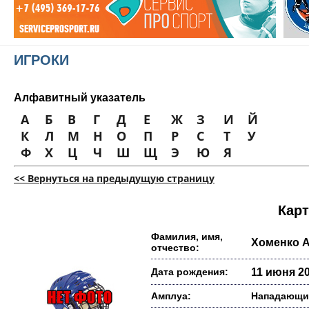
ИГРОКИ
Алфавитный указатель
А
Б
В
Г
Д
Е
Ж
З
И
Й
К
Л
М
Н
О
П
Р
С
Т
У
Ф
Х
Ц
Ч
Ш
Щ
Э
Ю
Я
<< Вернуться на предыдущую страницу
Карт
Фамилия, имя,
Хоменко 
отчество:
Дата рождения:
11 июня 20
Амплуа:
Нападающи