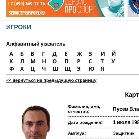
ИГРОКИ
Алфавитный указатель
А
Б
В
Г
Д
Е
Ж
З
И
Й
К
Л
М
Н
О
П
Р
С
Т
У
Ф
Х
Ц
Ч
Ш
Щ
Э
Ю
Я
<< Вернуться на предыдущую страницу
Карт
Фамилия, имя,
Пусев Вл
отчество:
Дата рождения:
1 июля 198
Амплуа:
Защитник