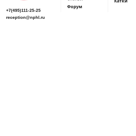
Катки
Форум
+7(495)111-25-25
reception@nphl.ru