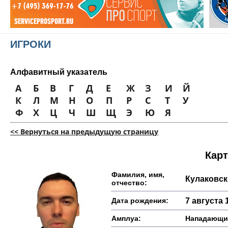
ИГРОКИ
Алфавитный указатель
А
Б
В
Г
Д
Е
Ж
З
И
Й
К
Л
М
Н
О
П
Р
С
Т
У
Ф
Х
Ц
Ч
Ш
Щ
Э
Ю
Я
<< Вернуться на предыдущую страницу
Карт
Фамилия, имя,
Кулаковск
отчество:
Дата рождения:
7 августа 1
Амплуа:
Нападающи