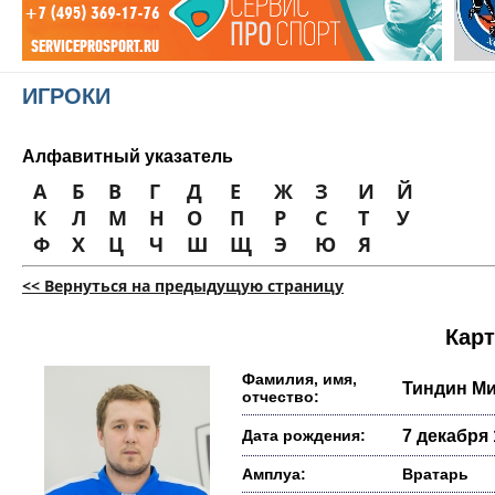
ИГРОКИ
Алфавитный указатель
А
Б
В
Г
Д
Е
Ж
З
И
Й
К
Л
М
Н
О
П
Р
С
Т
У
Ф
Х
Ц
Ч
Ш
Щ
Э
Ю
Я
<< Вернуться на предыдущую страницу
Карт
Фамилия, имя,
Тиндин М
отчество:
Дата рождения:
7 декабря 
Амплуа:
Вратарь