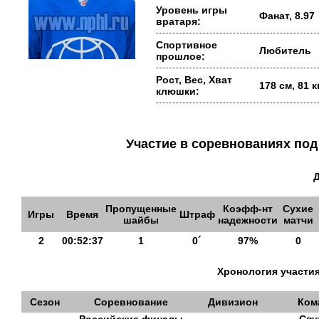
Уровень игры
Фанат, 8.97
вратаря:
Спортивное
Любитель
прошлое:
Рост, Вес, Хват
178 см, 81 
клюшки:
Участие в соревнованиях п
Пропущенные
Коэфф-нт
Сухие
Игры
Время
Штраф
шайбы
надежности
матчи
2
00:52:37
1
0´
97%
0
Хронология участия
Сезон
Соревнование
Дивизион
Ком