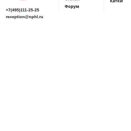
Катки
Форум
+7(495)111-25-25
reception@nphl.ru