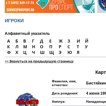
ИГРОКИ
Алфавитный указатель
А
Б
В
Г
Д
Е
Ж
З
И
Й
К
Л
М
Н
О
П
Р
С
Т
У
Ф
Х
Ц
Ч
Ш
Щ
Э
Ю
Я
<< Вернуться на предыдущую страницу
Карт
Фамилия, имя,
Бистяйкин
отчество:
Дата рождения:
4 июня 199
Амплуа:
Нападающи