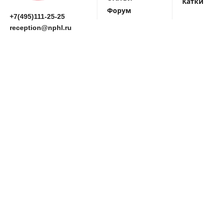
Катки
Форум
+7(495)111-25-25
reception@nphl.ru