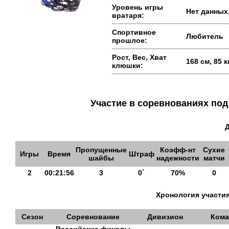
Уровень игры
Нет данных,
вратаря:
Спортивное
Любитель
прошлое:
Рост, Вес, Хват
168 см, 85 
клюшки:
Участие в соревнованиях п
Пропущенные
Коэфф-нт
Сухие
Игры
Время
Штраф
шайбы
надежности
матчи
2
00:21:56
3
0´
70%
0
Хронология участия
Сезон
Соревнование
Дивизион
Кома