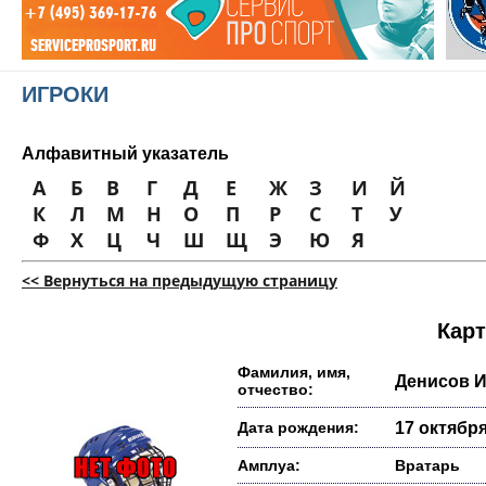
ИГРОКИ
Алфавитный указатель
А
Б
В
Г
Д
Е
Ж
З
И
Й
К
Л
М
Н
О
П
Р
С
Т
У
Ф
Х
Ц
Ч
Ш
Щ
Э
Ю
Я
<< Вернуться на предыдущую страницу
Карт
Фамилия, имя,
Денисов 
отчество:
Дата рождения:
17 октября
Амплуа:
Вратарь