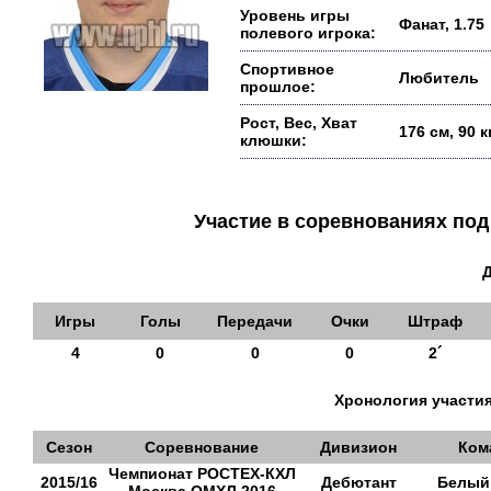
Уровень игры
Фанат, 1.75
полевого игрока:
Спортивное
Любитель
прошлое:
Рост, Вес, Хват
176 см, 90 
клюшки:
Участие в соревнованиях п
Игры
Голы
Передачи
Очки
Штраф
4
0
0
0
2´
Хронология участия
Сезон
Соревнование
Дивизион
Ком
Чемпионат РОСТЕХ-КХЛ
2015/16
Дебютант
Белый