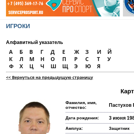
ИГРОКИ
Алфавитный указатель
А
Б
В
Г
Д
Е
Ж
З
И
Й
К
Л
М
Н
О
П
Р
С
Т
У
Ф
Х
Ц
Ч
Ш
Щ
Э
Ю
Я
<< Вернуться на предыдущую страницу
Карт
Фамилия, имя,
Пастухов 
отчество:
Дата рождения:
3 июня 198
Амплуа:
Защитник