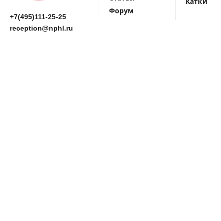
Катки
Форум
+7(495)111-25-25
reception@nphl.ru