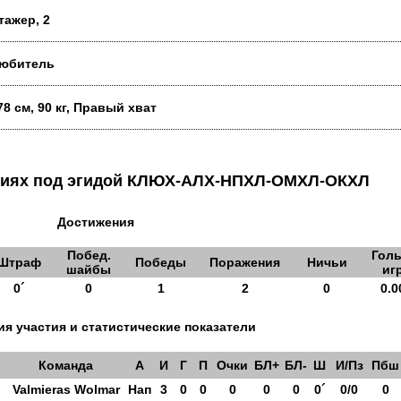
тажер, 2
юбитель
78 см, 90 кг, Правый хват
аниях под эгидой КЛЮХ-АЛХ-НПХЛ-ОМХЛ-ОКХЛ
Достижения
Побед.
Голы
Штраф
Победы
Поражения
Ничьи
шайбы
иг
0´
0
1
2
0
0.0
я участия и статистические показатели
Команда
А
И
Г
П
Очки
БЛ+
БЛ-
Ш
И/Пз
Пбш
Valmieras Wolmar
Нап
3
0
0
0
0
0
0´
0/0
0