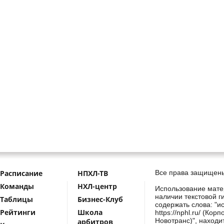
Расписание
НПХЛ-ТВ
Все права защищены
Команды
НХЛ-центр
Использование мате
наличии текстовой г
Таблицы
Бизнес-Клуб
содержать слова: "и
Рейтинги
Школа
https://nphl.ru/ (Ко
Новотранс)", находи
арбитров