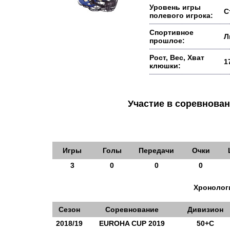
Уровень игры
С
полевого игрока:
Спортивное
Л
прошлое:
Рост, Вес, Хват
1
клюшки:
Участие в соревнов
Игры
Голы
Передачи
Очки
3
0
0
0
Хронологи
Сезон
Соревнование
Дивизион
2018/19
EUROHA CUP 2019
50+С