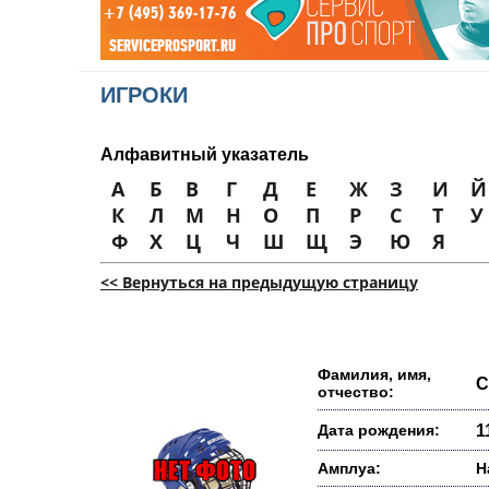
ИГРОКИ
Алфавитный указатель
А
Б
В
Г
Д
Е
Ж
З
И
Й
К
Л
М
Н
О
П
Р
С
Т
У
Ф
Х
Ц
Ч
Ш
Щ
Э
Ю
Я
<< Вернуться на предыдущую страницу
Фамилия, имя,
С
отчество:
Дата рождения:
1
Амплуа:
Н