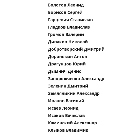
Болотов Леонид
Борисов Сергей
Гарцевич Станислав
Гладков Владислав
Громов Валерий
Диваков Николай
Добротворский Дмитрий
Доронькин Антон
Драгунцов Юрий
Дымнич Денис
Запорожченко Александр
Зеленин Дмитрий
Земляникин Александр
Иванов Василий
Исаев Леонид
Исаков Вячеслав
Каминский Александр
Клыков Владимир