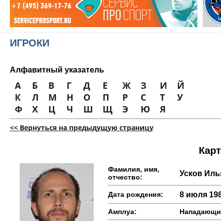
ИГРОКИ
Алфавитный указатель
А
Б
В
Г
Д
Е
Ж
З
И
Й
К
Л
М
Н
О
П
Р
С
Т
У
Ф
Х
Ц
Ч
Ш
Щ
Э
Ю
Я
<< Вернуться на предыдущую страницу
Карт
Фамилия, имя,
Усков Иль
отчество:
Дата рождения:
8 июля 198
Амплуа:
Нападающи