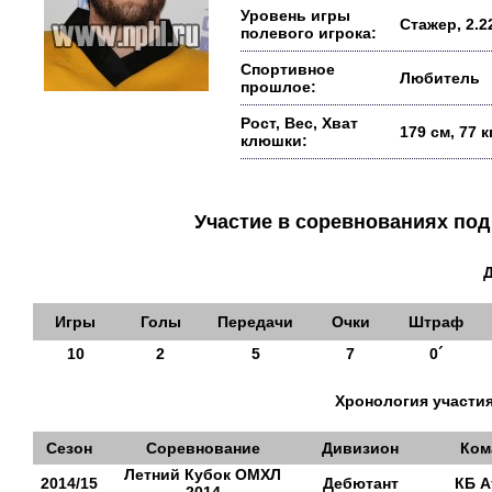
Уровень игры
Стажер, 2.2
полевого игрока:
Спортивное
Любитель
прошлое:
Рост, Вес, Хват
179 см, 77 
клюшки:
Участие в соревнованиях п
Игры
Голы
Передачи
Очки
Штраф
10
2
5
7
0´
Хронология участия
Сезон
Соревнование
Дивизион
Ком
Летний Кубок ОМХЛ
2014/15
Дебютант
КБ А