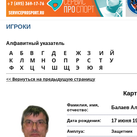
ИГРОКИ
Алфавитный указатель
А
Б
В
Г
Д
Е
Ж
З
И
Й
К
Л
М
Н
О
П
Р
С
Т
У
Ф
Х
Ц
Ч
Ш
Щ
Э
Ю
Я
<< Вернуться на предыдущую страницу
Карт
Фамилия, имя,
Балаев А
отчество:
Дата рождения:
17 июня 19
Амплуа:
Защитник