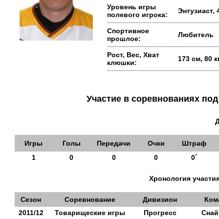
Уровень игры
Энтузиаст, 
полевого игрока:
Спортивное
Любитель
прошлое:
Рост, Вес, Хват
173 см, 80 
клюшки:
Участие в соревнованиях п
Игры
Голы
Передачи
Очки
Штраф
1
0
0
0
0´
Хронология участия
Сезон
Соревнование
Дивизион
Ком
2011/12
Товарищеские игры
Прогресс
Снай