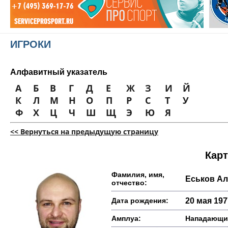
ИГРОКИ
Алфавитный указатель
А
Б
В
Г
Д
Е
Ж
З
И
Й
К
Л
М
Н
О
П
Р
С
Т
У
Ф
Х
Ц
Ч
Ш
Щ
Э
Ю
Я
<< Вернуться на предыдущую страницу
Карт
Фамилия, имя,
Еськов Ал
отчество:
Дата рождения:
20 мая 1977
Амплуа:
Нападающи