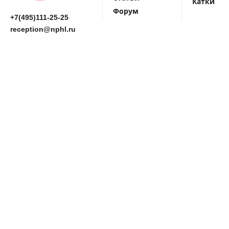
Катки
Форум
+7(495)111-25-25
reception@nphl.ru