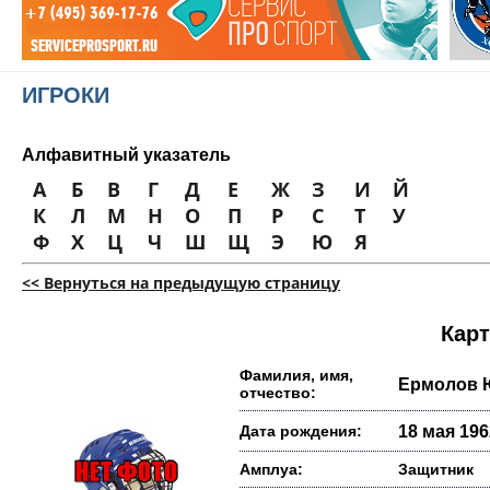
ИГРОКИ
Алфавитный указатель
А
Б
В
Г
Д
Е
Ж
З
И
Й
К
Л
М
Н
О
П
Р
С
Т
У
Ф
Х
Ц
Ч
Ш
Щ
Э
Ю
Я
<< Вернуться на предыдущую страницу
Карт
Фамилия, имя,
Ермолов 
отчество:
Дата рождения:
18 мая 1962
Амплуа:
Защитник