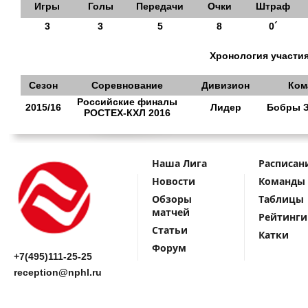
Игры
Голы
Передачи
Очки
Штраф
3
3
5
8
0´
Хронология участия
Сезон
Соревнование
Дивизион
Ком
Российские финалы
2015/16
Лидер
Бобры 
РОСТЕХ-КХЛ 2016
Наша Лига
Расписан
Новости
Команды
Обзоры
Таблицы
матчей
Рейтинги
Статьи
Катки
Форум
+7(495)111-25-25
reception@nphl.ru