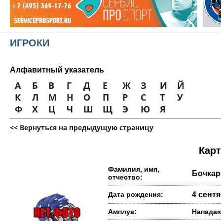
ИГРОКИ
Алфавитный указатель
А
Б
В
Г
Д
Е
Ж
З
И
Й
К
Л
М
Н
О
П
Р
С
Т
У
Ф
Х
Ц
Ч
Ш
Щ
Э
Ю
Я
<< Вернуться на предыдущую страницу
Карт
Фамилия, имя,
Бочкар
отчество:
Дата рождения:
4 сентя
Амплуа:
Напада