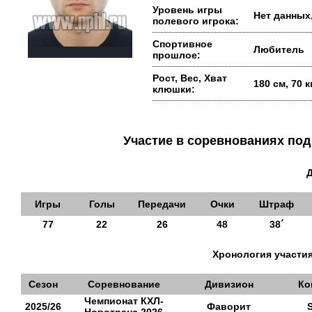
Уровень игры
Нет данных,
полевого игрока:
Спортивное
Любитель
прошлое:
Рост, Вес, Хват
180 см, 70 
клюшки:
Участие в соревнованиях п
Игры
Голы
Передачи
Очки
Штраф
77
22
26
48
38´
Хронология участия
Сезон
Соревнование
Дивизион
Ко
Чемпионат КХЛ-
2025/26
Фаворит
S