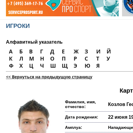
ИГРОКИ
Алфавитный указатель
А
Б
В
Г
Д
Е
Ж
З
И
Й
К
Л
М
Н
О
П
Р
С
Т
У
Ф
Х
Ц
Ч
Ш
Щ
Э
Ю
Я
<< Вернуться на предыдущую страницу
Карт
Фамилия, имя,
Козлов Ге
отчество:
Дата рождения:
22 июня 19
Амплуа:
Нападающи