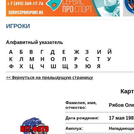
ИГРОКИ
Алфавитный указатель
А
Б
В
Г
Д
Е
Ж
З
И
Й
К
Л
М
Н
О
П
Р
С
Т
У
Ф
Х
Ц
Ч
Ш
Щ
Э
Ю
Я
<< Вернуться на предыдущую страницу
Карт
Фамилия, имя,
Рябов Ол
отчество:
Дата рождения:
17 мая 1989
Амплуа:
Нападающи