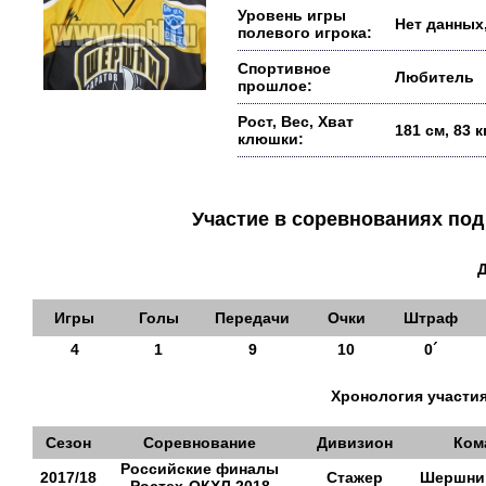
Уровень игры
Нет данных,
полевого игрока:
Спортивное
Любитель
прошлое:
Рост, Вес, Хват
181 см, 83 
клюшки:
Участие в соревнованиях п
Игры
Голы
Передачи
Очки
Штраф
4
1
9
10
0´
Хронология участия
Сезон
Соревнование
Дивизион
Ком
Российские финалы
2017/18
Стажер
Шершни