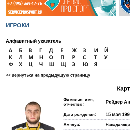
ИГРОКИ
Алфавитный указатель
А
Б
В
Г
Д
Е
Ж
З
И
Й
К
Л
М
Н
О
П
Р
С
Т
У
Ф
Х
Ц
Ч
Ш
Щ
Э
Ю
Я
<< Вернуться на предыдущую страницу
Карт
Фамилия, имя,
Рейдер А
отчество:
Дата рождения:
15 мая 1991
Амплуа:
Нападающи