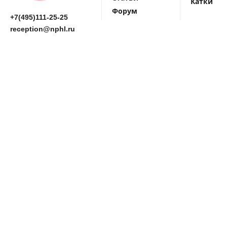
Катки
Форум
+7(495)111-25-25
reception@nphl.ru