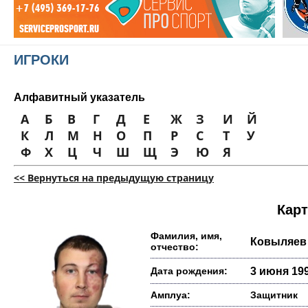
ИГРОКИ
Алфавитный указатель
А
Б
В
Г
Д
Е
Ж
З
И
Й
К
Л
М
Н
О
П
Р
С
Т
У
Ф
Х
Ц
Ч
Ш
Щ
Э
Ю
Я
<< Вернуться на предыдущую страницу
Карт
Фамилия, имя,
Ковыляев 
отчество:
Дата рождения:
3 июня 199
Амплуа:
Защитник