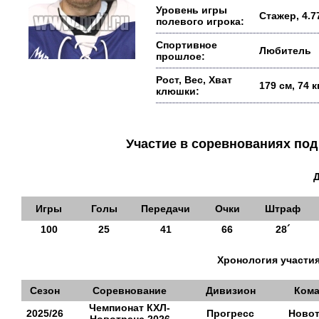
Уровень игры
Стажер, 4.7
полевого игрока:
Спортивное
Любитель
прошлое:
Рост, Вес, Хват
179 см, 74 
клюшки:
Участие в соревнованиях п
Игры
Голы
Передачи
Очки
Штраф
100
25
41
66
28´
Хронология участия
Сезон
Соревнование
Дивизион
Кома
Чемпионат КХЛ-
2025/26
Прогресс
Новот