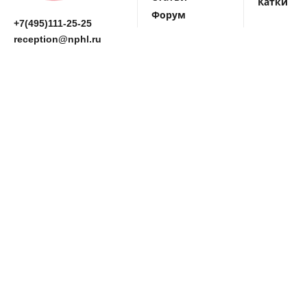
Катки
Форум
+7(495)111-25-25
reception@nphl.ru