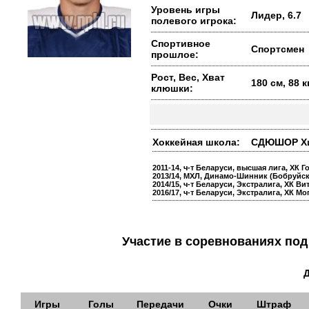
Уровень игры
Лидер, 6.7
полевого игрока:
Спортивное
Спортсмен
прошлое:
Рост, Вес, Хват
180 см, 88 
клюшки:
Хоккейная школа:
СДЮШОР Хими
2011-14, ч-т Беларуси, высшая лига, ХК Г
2013/14, МХЛ, Динамо-Шинник (Бобруйск
2014/15, ч-т Беларуси, Экстралига, ХК Вит
2016/17, ч-т Беларуси, Экстралига, ХК Мо
Участие в соревнованиях п
Игры
Голы
Передачи
Очки
Штраф