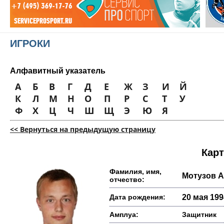
ИГРОКИ
Алфавитный указатель
А
Б
В
Г
Д
Е
Ж
З
И
Й
К
Л
М
Н
О
П
Р
С
Т
У
Ф
Х
Ц
Ч
Ш
Щ
Э
Ю
Я
<< Вернуться на предыдущую страницу
Карт
Фамилия, имя,
Мотузов 
отчество:
Дата рождения:
20 мая 1994
Амплуа:
Защитник