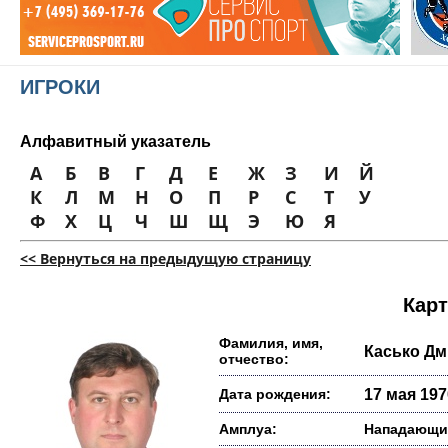
ИГРОКИ
Алфавитный указатель
А
Б
В
Г
Д
Е
Ж
З
И
Й
К
Л
М
Н
О
П
Р
С
Т
У
Ф
Х
Ц
Ч
Ш
Щ
Э
Ю
Я
<< Вернуться на предыдущую страницу
Карт
Фамилия, имя,
Касько Дм
отчество:
Дата рождения:
17 мая 1970
Амплуа:
Нападающи