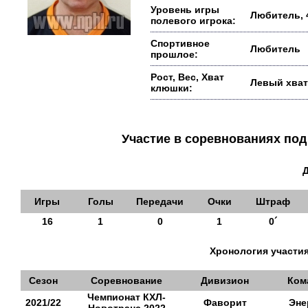
Уровень игры
Любитель, 
полевого игрока:
Спортивное
Любитель
прошлое:
Рост, Вес, Хват
Левый хват
клюшки:
Участие в соревнованиях п
Игры
Голы
Передачи
Очки
Штраф
16
1
0
1
0´
Хронология участия
Сезон
Соревнование
Дивизион
Ком
Чемпионат КХЛ-
2021/22
Фаворит
Эне