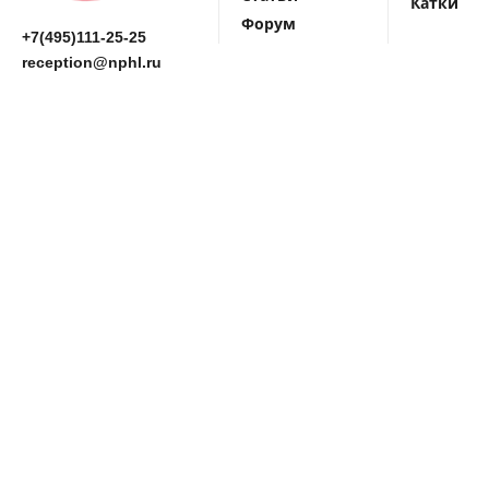
Катки
Форум
+7(495)111-25-25
reception@nphl.ru