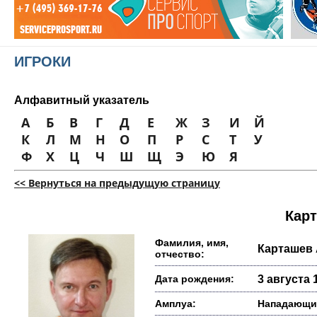
ИГРОКИ
Алфавитный указатель
А
Б
В
Г
Д
Е
Ж
З
И
Й
К
Л
М
Н
О
П
Р
С
Т
У
Ф
Х
Ц
Ч
Ш
Щ
Э
Ю
Я
<< Вернуться на предыдущую страницу
Карт
Фамилия, имя,
Карташев
отчество:
Дата рождения:
3 августа 1
Амплуа:
Нападающи