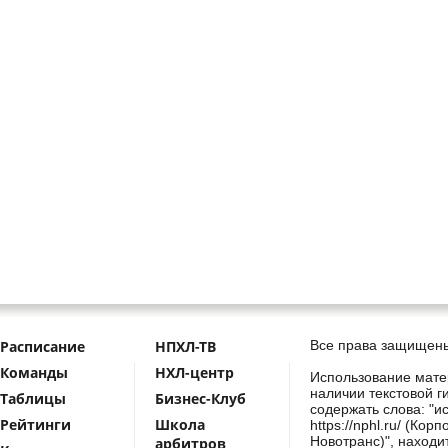
Расписание
НПХЛ-ТВ
Все права защищены
Команды
НХЛ-центр
Использование мате
наличии текстовой г
Таблицы
Бизнес-Клуб
содержать слова: "и
Рейтинги
Школа
https://nphl.ru/ (Ко
Новотранс)", находи
арбитров