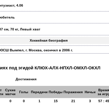
нтузиаст, 4.06
юбитель
87 см, 70 кг, Левый хват
Хоккейная биография
ЮСШ Вымпел, г. Москва, окончил в 2006 г.
аниях под эгидой КЛЮХ-АЛХ-НПХЛ-ОМХЛ-ОКХЛ
Достижения
т
Сухие
Врем
Голы
Передачи
Победы
Поражения
Ничьи
ти
матчи
за игр
0
0
1
15
21
3
57 : 4