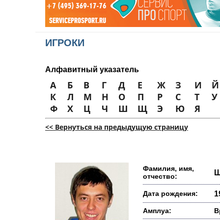
ИГРОКИ
Алфавитный указатель
А
Б
В
Г
Д
Е
Ж
З
И
Й
К
Л
М
Н
О
П
Р
С
Т
У
Ф
Х
Ц
Ч
Ш
Щ
Э
Ю
Я
<< Вернуться на предыдущую страницу
Фамилия, имя,
Ш
отчество:
Дата рождения:
1
Амплуа:
В