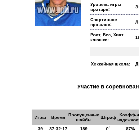
Уровень игры
Э
вратаря:
Спортивное
Л
прошлое:
Рост, Вес, Хват
1
клюшки:
Хоккейная школа:
Д
Участие в соревнов
Пропущенные
Коэфф-н
Игры
Время
Штраф
шайбы
надежнос
39
37:32:17
189
0´
87%