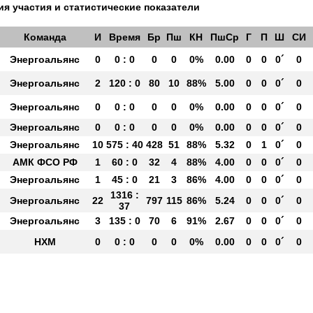
я участия и статистические показатели
Команда
И
Время
Бр
Пш
КН
ПшСр
Г
П
Ш
СИ
Энергоальянс
0
0 : 0
0
0
0%
0.00
0
0
0´
0
Энергоальянс
2
120 : 0
80
10
88%
5.00
0
0
0´
0
Энергоальянс
0
0 : 0
0
0
0%
0.00
0
0
0´
0
Энергоальянс
0
0 : 0
0
0
0%
0.00
0
0
0´
0
Энергоальянс
10
575 : 40
428
51
88%
5.32
0
1
0´
0
АМК ФСО РФ
1
60 : 0
32
4
88%
4.00
0
0
0´
0
Энергоальянс
1
45 : 0
21
3
86%
4.00
0
0
0´
0
1316 :
Энергоальянс
22
797
115
86%
5.24
0
0
0´
0
37
Энергоальянс
3
135 : 0
70
6
91%
2.67
0
0
0´
0
НХМ
0
0 : 0
0
0
0%
0.00
0
0
0´
0