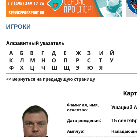
ИГРОКИ
Алфавитный указатель
А
Б
В
Г
Д
Е
Ж
З
И
Й
К
Л
М
Н
О
П
Р
С
Т
У
Ф
Х
Ц
Ч
Ш
Щ
Э
Ю
Я
<< Вернуться на предыдущую страницу
Карт
Фамилия, имя,
Ушацкий 
отчество:
Дата рождения:
15 сентябр
Амплуа:
Нападающи