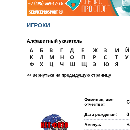
ИГРОКИ
Алфавитный указатель
А
Б
В
Г
Д
Е
Ж
З
И
Й
К
Л
М
Н
О
П
Р
С
Т
У
Ф
Х
Ц
Ч
Ш
Щ
Э
Ю
Я
<< Вернуться на предыдущую страницу
Фамилия, имя,
С
отчество:
Дата рождения:
0
Амплуа:
Н