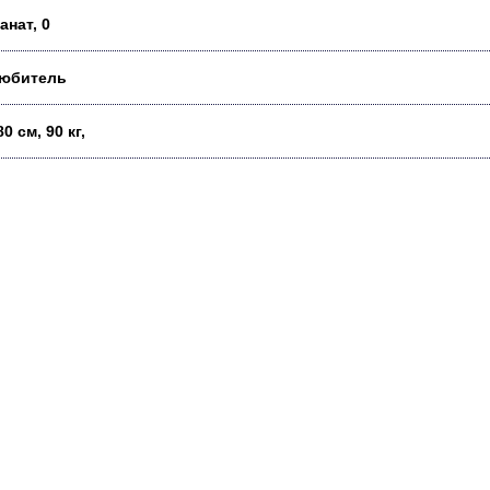
анат, 0
юбитель
80 см, 90 кг,