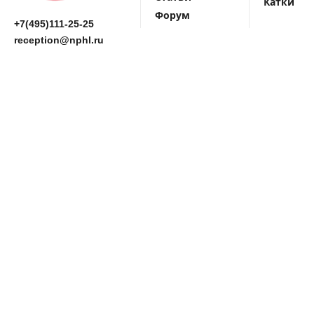
Катки
Форум
+7(495)111-25-25
reception@nphl.ru