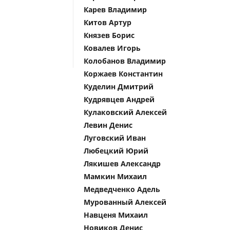
Карев Владимир
Китов Артур
Князев Борис
Ковалев Игорь
Колобанов Владимир
Коржаев Константин
Куделин Дмитрий
Кудрявцев Андрей
Кулаковский Алексей
Левин Денис
Луговский Иван
Любецкий Юрий
Лякишев Александр
Мамкин Михаил
Медведченко Адель
Мурованный Алексей
Навценя Михаил
Новиков Денис