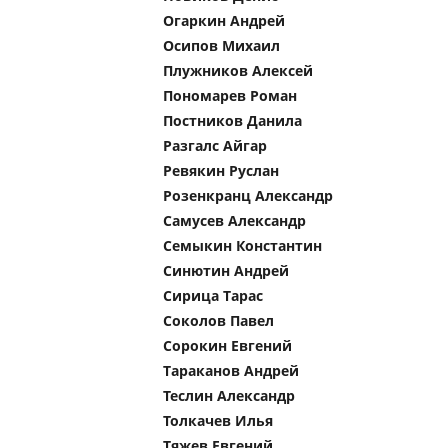
Огаркин Андрей
Осипов Михаил
Плужников Алексей
Пономарев Роман
Постников Данила
Разгалс Айгар
Ревякин Руслан
Розенкранц Александр
Самусев Александр
Семыкин Константин
Синютин Андрей
Сирица Тарас
Соколов Павел
Сорокин Евгений
Тараканов Андрей
Теслин Александр
Толкачев Илья
Тяжев Евгений