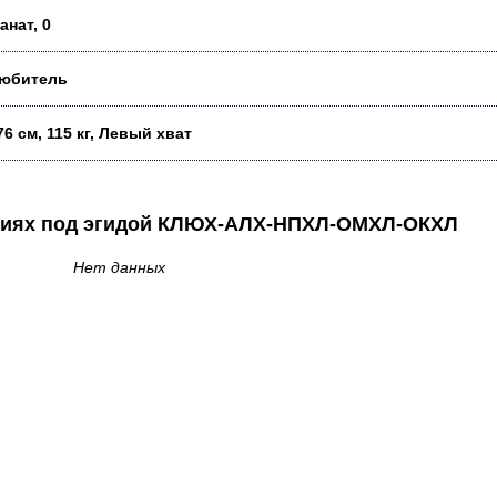
анат, 0
юбитель
76 см, 115 кг, Левый хват
аниях под эгидой КЛЮХ-АЛХ-НПХЛ-ОМХЛ-ОКХЛ
Нет данных