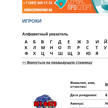
ИГРОКИ
Алфавитный указатель
А
Б
В
Г
Д
Е
Ж
З
И
Й
К
Л
М
Н
О
П
Р
С
Т
У
Ф
Х
Ц
Ч
Ш
Щ
Э
Ю
Я
<< Вернуться на предыдущую страницу
Фамилия, имя,
В
отчество:
Дата рождения:
4
Амплуа:
Н