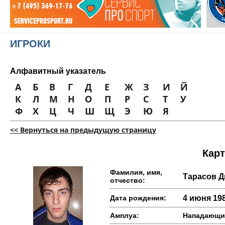
ИГРОКИ
Алфавитный указатель
А
Б
В
Г
Д
Е
Ж
З
И
Й
К
Л
М
Н
О
П
Р
С
Т
У
Ф
Х
Ц
Ч
Ш
Щ
Э
Ю
Я
<< Вернуться на предыдущую страницу
Карт
Фамилия, имя,
Тарасов 
отчество:
Дата рождения:
4 июня 198
Амплуа:
Нападающи