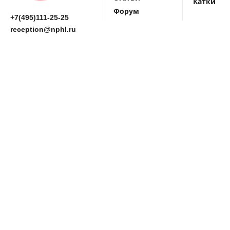
Катки
Форум
+7(495)111-25-25
reception@nphl.ru