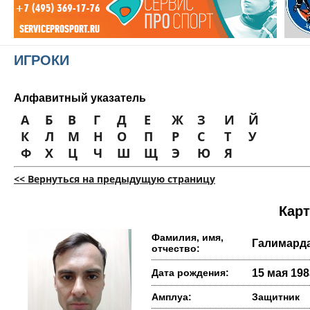
ИГРОКИ
Алфавитный указатель
А
Б
В
Г
Д
Е
Ж
З
И
Й
К
Л
М
Н
О
П
Р
С
Т
У
Ф
Х
Ц
Ч
Ш
Щ
Э
Ю
Я
<< Вернуться на предыдущую страницу
Карт
Фамилия, имя,
Галимарда
отчество:
Дата рождения:
15 мая 1983
Амплуа:
Защитник