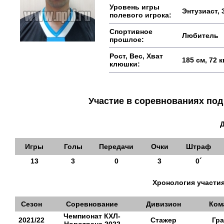
Уровень игры
Энтузиаст, 
полевого игрока:
Спортивное
Любитель
прошлое:
Рост, Вес, Хват
185 см, 72 
клюшки:
Участие в соревнованиях п
Игры
Голы
Передачи
Очки
Штраф
13
3
0
3
0´
Хронология участия
Сезон
Соревнование
Дивизион
Ком
Чемпионат КХЛ-
2021/22
Стажер
Гра