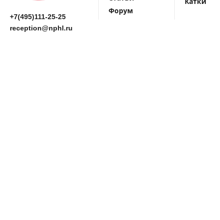
Катки
Форум
+7(495)111-25-25
reception@nphl.ru