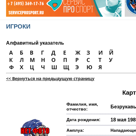
ИГРОКИ
Алфавитный указатель
А
Б
В
Г
Д
Е
Ж
З
И
Й
К
Л
М
Н
О
П
Р
С
Т
У
Ф
Х
Ц
Ч
Ш
Щ
Э
Ю
Я
<< Вернуться на предыдущую страницу
Карт
Фамилия, имя,
Безрукав
отчество:
Дата рождения:
18 мая 1989
Амплуа:
Нападающи