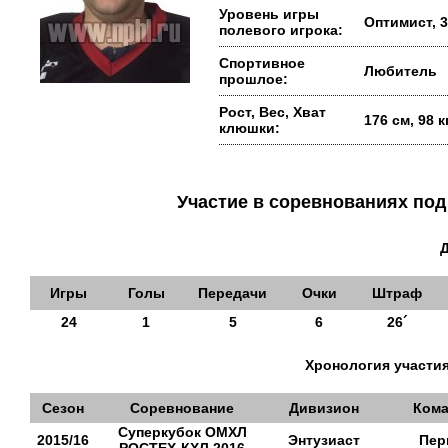
Уровень игры
Оптимист, 3
полевого игрока:
Спортивное
Любитель
прошлое:
Рост, Вес, Хват
176 см, 98 
клюшки:
Участие в соревнованиях п
Игры
Голы
Передачи
Очки
Штраф
24
1
5
6
26´
Хронология участия
Сезон
Соревнование
Дивизион
Кома
Суперкубок ОМХЛ
2015/16
Энтузиаст
Пер