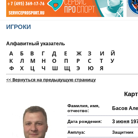
ИГРОКИ
Алфавитный указатель
А
Б
В
Г
Д
Е
Ж
З
И
Й
К
Л
М
Н
О
П
Р
С
Т
У
Ф
Х
Ц
Ч
Ш
Щ
Э
Ю
Я
<< Вернуться на предыдущую страницу
Карт
Фамилия, имя,
Басов Але
отчество:
Дата рождения:
3 июня 197
Амплуа:
Защитник