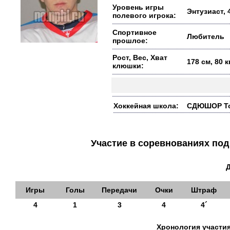
Уровень игры
Энтузиаст, 
полевого игрока:
Спортивное
Любитель
прошлое:
Рост, Вес, Хват
178 см, 80 
клюшки:
Хоккейная школа:
СДЮШОР Тор
Участие в соревнованиях п
Игры
Голы
Передачи
Очки
Штраф
4
1
3
4
4´
Хронология участия