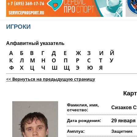
ИГРОКИ
Алфавитный указатель
А
Б
В
Г
Д
Е
Ж
З
И
Й
К
Л
М
Н
О
П
Р
С
Т
У
Ф
Х
Ц
Ч
Ш
Щ
Э
Ю
Я
<< Вернуться на предыдущую страницу
Карт
Фамилия, имя,
Сизаков С
отчество:
Дата рождения:
29 января 
Амплуа:
Защитник