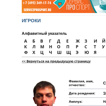
ИГРОКИ
Алфавитный указатель
А
Б
В
Г
Д
Е
Ж
З
И
Й
К
Л
М
Н
О
П
Р
С
Т
У
Ф
Х
Ц
Ч
Ш
Щ
Э
Ю
Я
<< Вернуться на предыдущую страницу
Фамилия, имя,
С
отчество:
Дата рождения:
1
Амплуа:
Н