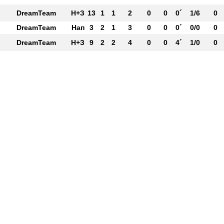
DreamTeam
Н+З
13
1
1
2
0
0
0´
1/6
0
DreamTeam
Нап
3
2
1
3
0
0
0´
0/0
0
DreamTeam
Н+З
9
2
2
4
0
0
4´
1/0
0