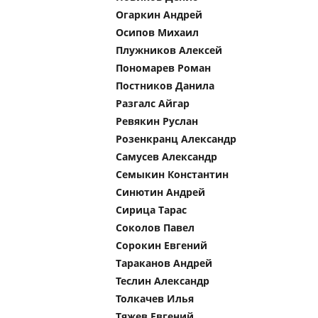
Огаркин Андрей
Осипов Михаил
Плужников Алексей
Пономарев Роман
Постников Данила
Разгалс Айгар
Ревякин Руслан
Розенкранц Александр
Самусев Александр
Семыкин Константин
Синютин Андрей
Сирица Тарас
Соколов Павел
Сорокин Евгений
Тараканов Андрей
Теслин Александр
Толкачев Илья
Тяжев Евгений