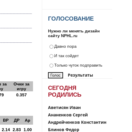
ГОЛОСОВАНИЕ
Нужно ли менять дизайн
сайту NPHL.ru
Давно пора
И так сойдет
Только чуток подправить
Результаты
 за
Очки за
СЕГОДНЯ
ру
игру
РОДИЛИСЬ
79
0.357
Аветисян Иван
Ананенков Сергей
ВР
ДР
Ар
Андрейченков Константин
Блинов Федор
2.14
2.83
1.00