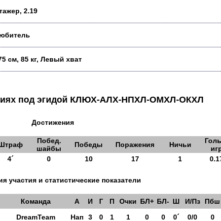
тажер, 2.19
юбитель
75 см, 85 кг, Левый хват
аниях под эгидой КЛЮХ-АЛХ-НПХЛ-ОМХЛ-ОКХЛ
Достижения
Побед.
Голы
Штраф
Победы
Поражения
Ничьи
шайбы
иг
4´
0
10
17
1
0.1
я участия и статистические показатели
Команда
А
И
Г
П
Очки
БЛ+
БЛ-
Ш
И/Пз
Пбш
DreamTeam
Нап
3
0
1
1
0
0
0´
0/0
0