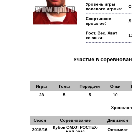
Уровень игры
С
полевого игрока:
Спортивное
Л
прошлое:
Рост, Вес, Хват
1
клюшки:
Участие в соревнов
Игры
Голы
Передачи
Очки
28
5
5
10
Хронологи
Сезон
Соревнование
Дивизион
Кубок ОМХЛ РОСТЕХ-
2015/16
Оптимист