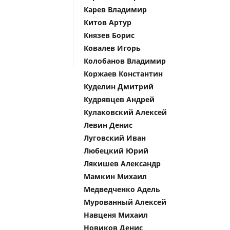
Карев Владимир
Китов Артур
Князев Борис
Ковалев Игорь
Колобанов Владимир
Коржаев Константин
Куделин Дмитрий
Кудрявцев Андрей
Кулаковский Алексей
Левин Денис
Луговский Иван
Любецкий Юрий
Лякишев Александр
Мамкин Михаил
Медведченко Адель
Мурованный Алексей
Навценя Михаил
Новиков Денис