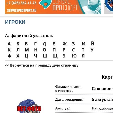
ИГРОКИ
Алфавитный указатель
А
Б
В
Г
Д
Е
Ж
З
И
Й
К
Л
М
Н
О
П
Р
С
Т
У
Ф
Х
Ц
Ч
Ш
Щ
Э
Ю
Я
<< Вернуться на предыдущую страницу
Карт
Фамилия, имя,
Степанов 
отчество:
Дата рождения:
5 августа 2
Амплуа:
Нападающи