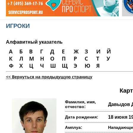
ИГРОКИ
Алфавитный указатель
А
Б
В
Г
Д
Е
Ж
З
И
Й
К
Л
М
Н
О
П
Р
С
Т
У
Ф
Х
Ц
Ч
Ш
Щ
Э
Ю
Я
<< Вернуться на предыдущую страницу
Карт
Фамилия, имя,
Давыдов 
отчество:
Дата рождения:
18 июня 19
Амплуа:
Нападающи