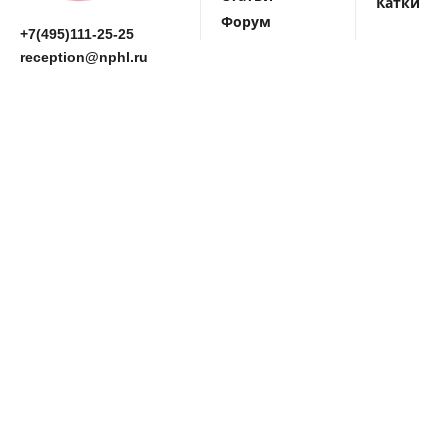
Катки
Форум
+7(495)111-25-25
reception@nphl.ru