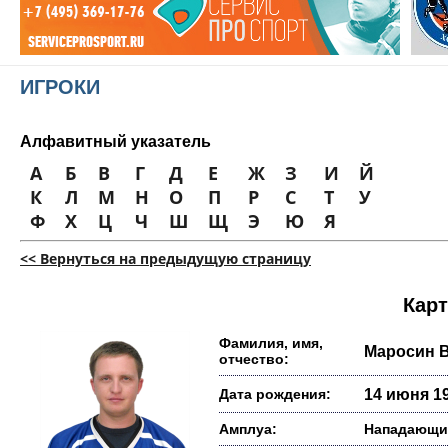
ИГРОКИ
Алфавитный указатель
А
Б
В
Г
Д
Е
Ж
З
И
Й
К
Л
М
Н
О
П
Р
С
Т
У
Ф
Х
Ц
Ч
Ш
Щ
Э
Ю
Я
<< Вернуться на предыдущую страницу
Карт
Фамилия, имя,
Маросин 
отчество:
Дата рождения:
14 июня 19
Амплуа:
Нападающи