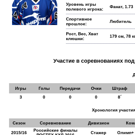
Уровень игры
Фанат, 1.73
полевого игрока:
Спортивное
Любитель
прошлое:
Рост, Вес, Хват
179 см, 78 кг
клюшки:
Участие в соревнованиях п
Игры
Голы
Передачи
Очки
Штраф
3
0
0
0
8´
Хронология участия
Сезон
Соревнование
Дивизион
Ком
Российские финалы
2015/16
Стажер
Олимп+ 