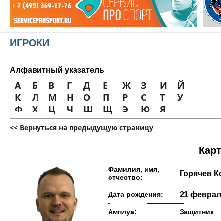
ИГРОКИ
Алфавитный указатель
А
Б
В
Г
Д
Е
Ж
З
И
Й
К
Л
М
Н
О
П
Р
С
Т
У
Ф
Х
Ц
Ч
Ш
Щ
Э
Ю
Я
<< Вернуться на предыдущую страницу
Карт
Фамилия, имя,
Горячев К
отчество:
Дата рождения:
21 февраля
Амплуа:
Защитник