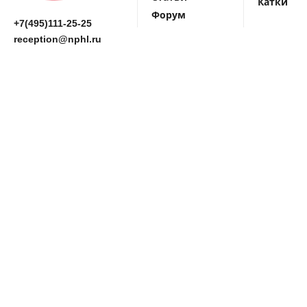
Катки
Форум
+7(495)111-25-25
reception@nphl.ru