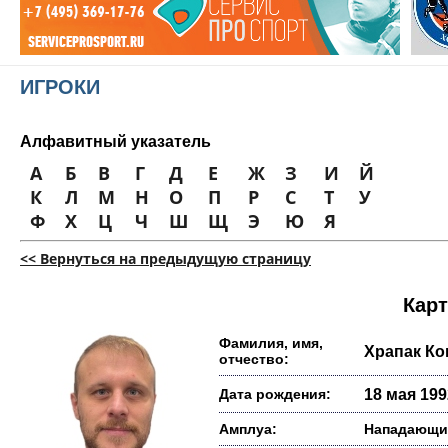
ИГРОКИ
Алфавитный указатель
А
Б
В
Г
Д
Е
Ж
З
И
Й
К
Л
М
Н
О
П
Р
С
Т
У
Ф
Х
Ц
Ч
Ш
Щ
Э
Ю
Я
<< Вернуться на предыдущую страницу
Карт
Фамилия, имя,
Храпак Ко
отчество:
Дата рождения:
18 мая 1992
Амплуа:
Нападающи