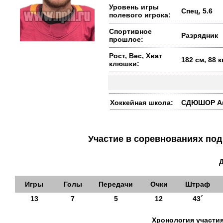
Уровень игры
Спец, 5.6
полевого игрока:
Спортивное
Разрядник
прошлое:
Рост, Вес, Хват
182 см, 88 
клюшки:
Хоккейная школа:
СДЮШОР Амур
Участие в соревнованиях п
Игры
Голы
Передачи
Очки
Штраф
13
7
5
12
43´
Хронология участия