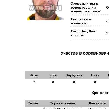
Уровень игры в
соревновании
О
полевого игрока:
Спортивное
Л
прошлое:
Рост, Вес, Хват
1
клюшки:
Участие в соревнов
Игры
Голы
Передачи
Очки
9
0
0
0
Хронологи
Сезон
Соревнование
Дивизион