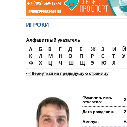
ИГРОКИ
Алфавитный указатель
А
Б
В
Г
Д
Е
Ж
З
И
Й
К
Л
М
Н
О
П
Р
С
Т
У
Ф
Х
Ц
Ч
Ш
Щ
Э
Ю
Я
<< Вернуться на предыдущую страницу
Фамилия, имя,
Х
отчество:
Дата рождения:
2
Амплуа:
Н