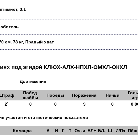
птимист,
3.1
юбитель
70 см, 78 кг, Правый хват
аниях под эгидой КЛЮХ-АЛХ-НПХЛ-ОМХЛ-ОКХЛ
Достижения
Побед.
Голы
Штраф
Победы
Поражения
Ничьи
шайбы
иг
2´
0
0
9
0
0.0
я участия и статистические показатели
Команда
А
И
Г
П
Очки
БЛ+
БЛ-
Ш
И/Пз
Пбш