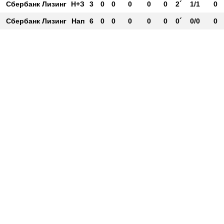
Сбербанк Лизинг
Н+З
3
0
0
0
0
0
2´
1/1
0
Сбербанк Лизинг
Нап
6
0
0
0
0
0
0´
0/0
0