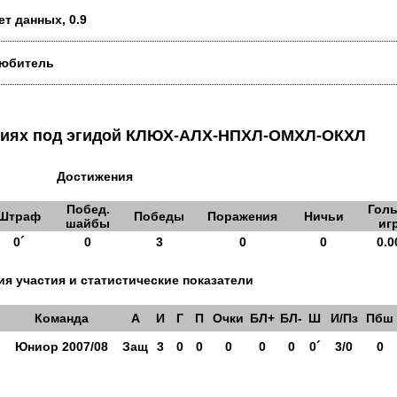
ет данных, 0.9
юбитель
аниях под эгидой КЛЮХ-АЛХ-НПХЛ-ОМХЛ-ОКХЛ
Достижения
Побед.
Голы
Штраф
Победы
Поражения
Ничьи
шайбы
иг
0´
0
3
0
0
0.0
я участия и статистические показатели
Команда
А
И
Г
П
Очки
БЛ+
БЛ-
Ш
И/Пз
Пбш
Юниор 2007/08
Защ
3
0
0
0
0
0
0´
3/0
0