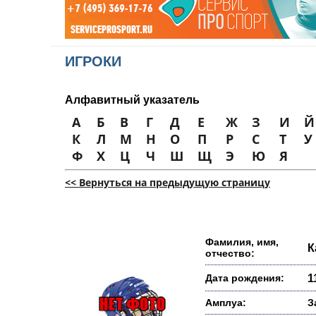
ИГРОКИ
Алфавитный указатель
А
Б
В
Г
Д
Е
Ж
З
И
Й
К
Л
М
Н
О
П
Р
С
Т
У
Ф
Х
Ц
Ч
Ш
Щ
Э
Ю
Я
<< Вернуться на предыдущую страницу
Фамилия, имя,
К
отчество:
Дата рождения:
1
Амплуа:
З