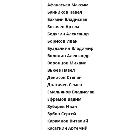
Афанасьев Максим
Банников Павел
Бахмин Владислав
Богачев Артем
Бодягин Александр
Борисов Иван
Буздалкин Владимир
Володин Александр
Воронцов Михаил
Вьюев Павел
Денисов Степан
Долгачев Семен
Емельянов Владислав
Ефремов Вадим
Зубарев Иван
Зубов Сергей
Карамнов Виталий
Касаткин Артемий