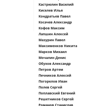
Кастрюлин Василий
Киселев Илья
Кондратьев Павел
Косачев Александр
Кофов Максим
Лапшин Алексей
Мазурин Павел
Максименков Никита
Марков Михаил
Мочалин Денис
Обухов Александр
Петров Артем
Печников Алексей
Погорелов Иван
Полев Сергей
Поплавский Евгений
Решетников Сергей
Романов Станислав