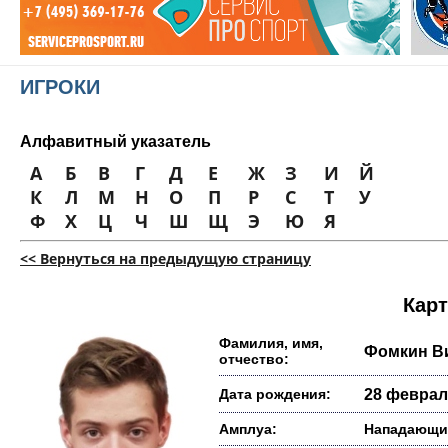
ИГРОКИ
Алфавитный указатель
А
Б
В
Г
Д
Е
Ж
З
И
Й
К
Л
М
Н
О
П
Р
С
Т
У
Ф
Х
Ц
Ч
Ш
Щ
Э
Ю
Я
<< Вернуться на предыдущую страницу
Карт
Фамилия, имя,
Фомкин В
отчество:
Дата рождения:
28 февраля
Амплуа:
Нападающи