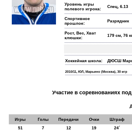
Уровень игры
Спец, 6.13
полевого игрока:
Спортивное
Разрядник
прошлое:
Рост, Вес, Хват
179 см, 76 
клюшки:
Хоккейная школа:
ДЮСШ Марьин
2010/11, ЮЛ, Марьино (Москва), 30 игр
Участие в соревнованиях п
Игры
Голы
Передачи
Очки
Штраф
51
7
12
19
24´