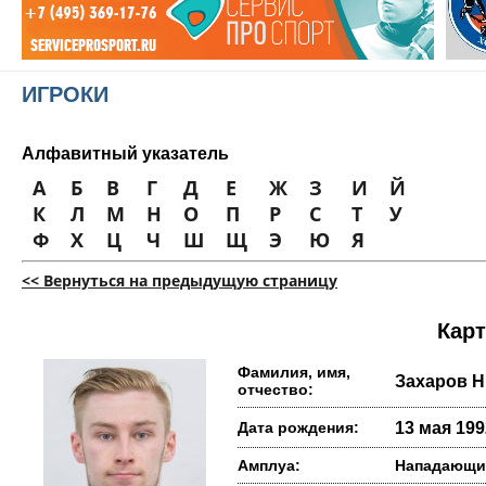
ИГРОКИ
Алфавитный указатель
А
Б
В
Г
Д
Е
Ж
З
И
Й
К
Л
М
Н
О
П
Р
С
Т
У
Ф
Х
Ц
Ч
Ш
Щ
Э
Ю
Я
<< Вернуться на предыдущую страницу
Карт
Фамилия, имя,
Захаров Н
отчество:
Дата рождения:
13 мая 1992
Амплуа:
Нападающи