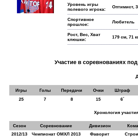
Уровень игры
Оптимист, 3
полевого игрока:
Спортивное
Любитель
прошлое:
Рост, Вес, Хват
179 см, 71 
клюшки:
Участие в соревнованиях п
Игры
Голы
Передачи
Очки
Штраф
25
7
8
15
6´
Хронология участия
Сезон
Соревнование
Дивизион
Кома
2012/13
Чемпионат ОМХЛ 2013
Фаворит
Строи