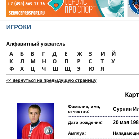
ИГРОКИ
Алфавитный указатель
А
Б
В
Г
Д
Е
Ж
З
И
Й
К
Л
М
Н
О
П
Р
С
Т
У
Ф
Х
Ц
Ч
Ш
Щ
Э
Ю
Я
<< Вернуться на предыдущую страницу
Карт
Фамилия, имя,
Сурнин И
отчество:
Дата рождения:
20 мая 1982
Амплуа:
Нападающи