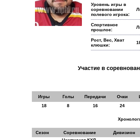
Уровень игры в
соревновании
Л
полевого игрока:
Спортивное
Л
прошлое:
Рост, Вес, Хват
1
клюшки:
Участие в соревнов
Игры
Голы
Передачи
Очки
18
8
16
24
Хронологи
Сезон
Соревнование
Дивизион