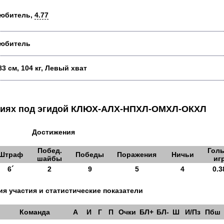
юбитель,
4.77
юбитель
83 см, 104 кг, Левый хват
аниях под эгидой КЛЮХ-АЛХ-НПХЛ-ОМХЛ-ОКХЛ
Достижения
Побед.
Голы
Штраф
Победы
Поражения
Ничьи
шайбы
иг
6´
2
9
5
4
0.3
я участия и статистические показатели
Команда
А
И
Г
П
Очки
БЛ+
БЛ-
Ш
И/Пз
Пбш