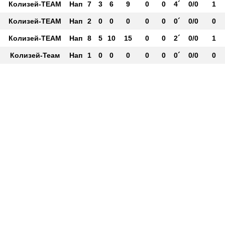
Колизей-ТЕАМ
Нап
7
3
6
9
0
0
4´
0/0
1
Колизей-TEAM
Нап
2
0
0
0
0
0
0´
0/0
0
Колизей-ТЕАМ
Нап
8
5
10
15
0
0
2´
0/0
1
Колизей-Теам
Нап
1
0
0
0
0
0
0´
0/0
0