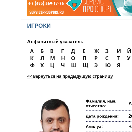
ИГРОКИ
Алфавитный указатель
А
Б
В
Г
Д
Е
Ж
З
И
Й
К
Л
М
Н
О
П
Р
С
Т
У
Ф
Х
Ц
Ч
Ш
Щ
Э
Ю
Я
<< Вернуться на предыдущую страницу
Фамилия, имя,
А
отчество:
Дата рождения:
2
Амплуа:
Н