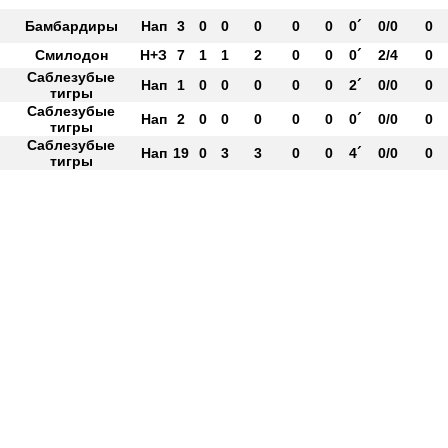
Бамбардиры
Нап
3
0
0
0
0
0
0´
0/0
0
Смилодон
Н+З
7
1
1
2
0
0
0´
2/4
0
Саблезубые
Нап
1
0
0
0
0
0
2´
0/0
0
тигры
Саблезубые
Нап
2
0
0
0
0
0
0´
0/0
0
тигры
Саблезубые
Нап
19
0
3
3
0
0
4´
0/0
0
тигры