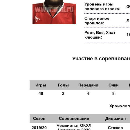
Уровень игры
Ф
полевого игрока:
Спортивное
Л
прошлое:
Рост, Вес, Хват
1
клюшки:
Участие в соревнов
Игры
Голы
Передачи
Очки
48
2
6
8
Хронологи
Сезон
Соревнование
Дивизион
Чемпионат ОКХЛ
2019/20
Стажер