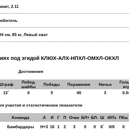
анат, 2.11
юбитель
84 см, 85 кг, Левый хват
аниях под эгидой КЛЮХ-АЛХ-НПХЛ-ОМХЛ-ОКХЛ
Достижения
Побед.
Голы
Штраф
Победы
Поражения
Ничьи
шайбы
иг
12´
0
5
40
3
0.0
я участия и статистические показатели
Команда
А
И
Г
П
Очки
БЛ+
БЛ-
Ш
И/Пз
Пбш
Бамбардиры
Н+З
16
1
2
3
0
0
6´
0/0
0