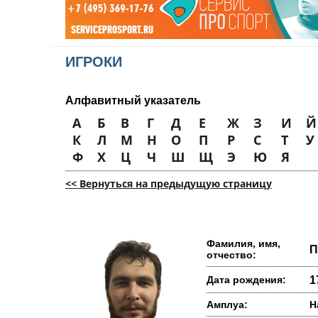
ИГРОКИ
Алфавитный указатель
А
Б
В
Г
Д
Е
Ж
З
И
Й
К
Л
М
Н
О
П
Р
С
Т
У
Ф
Х
Ц
Ч
Ш
Щ
Э
Ю
Я
<< Вернуться на предыдущую страницу
Фамилия, имя,
П
отчество:
Дата рождения:
1
Амплуа:
Н