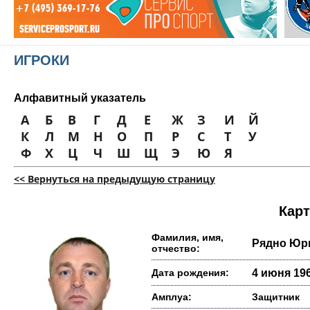
ИГРОКИ
Алфавитный указатель
А
Б
В
Г
Д
Е
Ж
З
И
Й
К
Л
М
Н
О
П
Р
С
Т
У
Ф
Х
Ц
Ч
Ш
Щ
Э
Ю
Я
<< Вернуться на предыдущую страницу
Карт
Фамилия, имя,
Рядно Юр
отчество:
Дата рождения:
4 июня 196
Амплуа:
Защитник