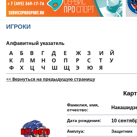
ИГРОКИ
Алфавитный указатель
А
Б
В
Г
Д
Е
Ж
З
И
Й
К
Л
М
Н
О
П
Р
С
Т
У
Ф
Х
Ц
Ч
Ш
Щ
Э
Ю
Я
<< Вернуться на предыдущую страницу
Карт
Фамилия, имя,
Накашидз
отчество:
Дата рождения:
10 сентябр
Амплуа:
Защитник