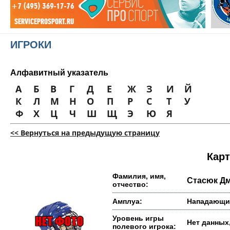
ИГРОКИ
Алфавитный указатель
А
Б
В
Г
Д
Е
Ж
З
И
Й
К
Л
М
Н
О
П
Р
С
Т
У
Ф
Х
Ц
Ч
Ш
Щ
Э
Ю
Я
<< Вернуться на предыдущую страницу
Карт
Фамилия, имя,
Стасюк Д
отчество:
Амплуа:
Нападающи
Уровень игры
Нет данных,
полевого игрока: